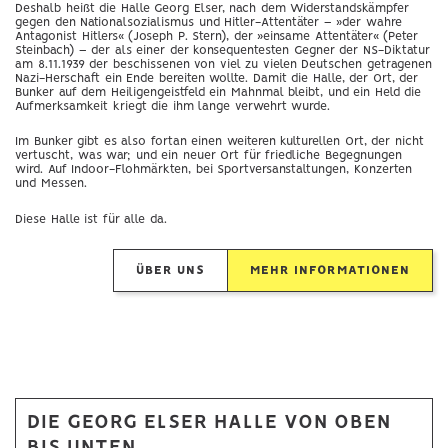
Deshalb heißt die Halle Georg Elser, nach dem Widerstandskämpfer
gegen den Nationalsozialismus und Hitler-Attentäter – »der wahre
Antagonist Hitlers« (Joseph P. Stern), der »einsame Attentäter« (Peter
Steinbach) – der als einer der konsequentesten Gegner der NS-Diktatur
am 8.11.1939 der beschissenen von viel zu vielen Deutschen getragenen
Nazi-Herschaft ein Ende bereiten wollte. Damit die Halle, der Ort, der
Bunker auf dem Heiligengeistfeld ein Mahnmal bleibt, und ein Held die
Aufmerksamkeit kriegt die ihm lange verwehrt wurde.
Im Bunker gibt es also fortan einen weiteren kulturellen Ort, der nicht
vertuscht, was war; und ein neuer Ort für friedliche Begegnungen
wird. Auf Indoor-Flohmärkten, bei Sportversanstaltungen, Konzerten
und Messen.
Diese Halle ist für alle da.
ÜBER UNS
MEHR INFORMATIONEN
DIE GEORG ELSER HALLE VON OBEN
BIS UNTEN